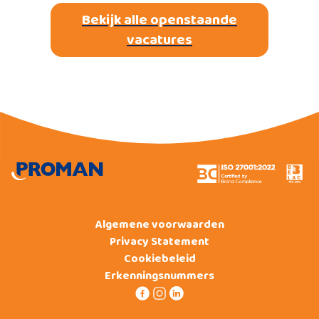
Bekijk alle openstaande
vacatures
Algemene voorwaarden
Privacy Statement
Cookiebeleid
Erkenningsnummers