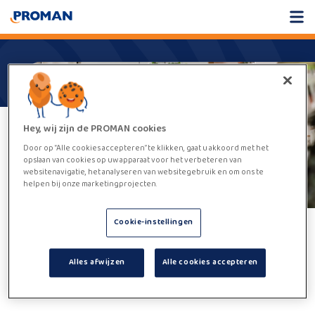
Hey, wij zijn de PROMAN cookies
Door op “Alle cookies accepteren” te klikken, gaat u akkoord met het
opslaan van cookies op uw apparaat voor het verbeteren van
websitenavigatie, het analyseren van websitegebruik en om ons te
helpen bij onze marketingprojecten.
Cookie-instellingen
Helaas,
deze vacature kan niet
Alles afwijzen
Alle cookies accepteren
worden gevonden.