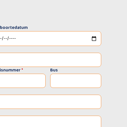
boortedatum
isnummer
*
Bus