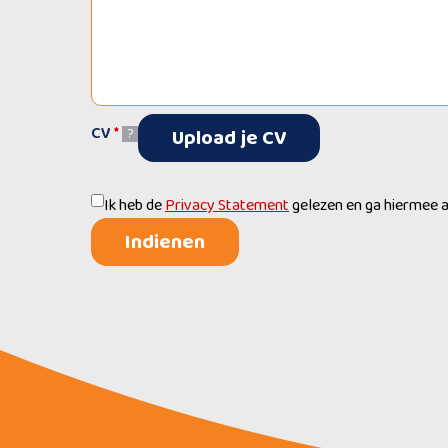
CV
*
Upload je CV
?
Ik heb de
Privacy Statement
gelezen en ga hiermee 
Indienen