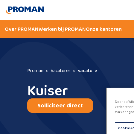
Over PROMAN
Werken bij PROMAN
Onze kantoren
Proman
Vacatures
vacature
Kuiser
Door op “All
Solliciteer direct
verbeteren 
marketingpr
Cookie-i