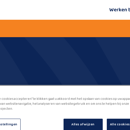
Werken 
e cookies accepteren” te klikken gaat u akkoord met het opslaan van cookies op uw appa
van websitenavigatie, het analyseren van websitegebruik en om ons te helpen bij onze
ojecten.
nstellingen
Alles afwijzen
Alle cookie