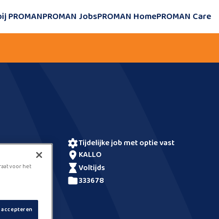
bij PROMAN
PROMAN Jobs
PROMAN Home
PROMAN Care
tijdelijke job met optie vast
KALLO
voltijds
raat voor het
333678
s accepteren