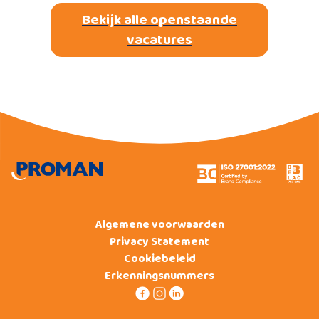
Bekijk alle openstaande
vacatures
Algemene voorwaarden
Privacy Statement
Cookiebeleid
Erkenningsnummers