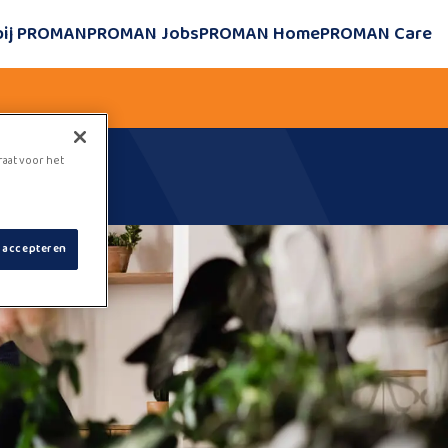
bij PROMAN
PROMAN Jobs
PROMAN Home
PROMAN Care
raat voor het
s accepteren