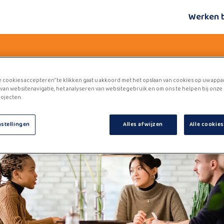
Werken 
e cookies accepteren” te klikken gaat u akkoord met het opslaan van cookies op uw appa
van websitenavigatie, het analyseren van websitegebruik en om ons te helpen bij onze
ojecten.
nstellingen
Alles afwijzen
Alle cookie