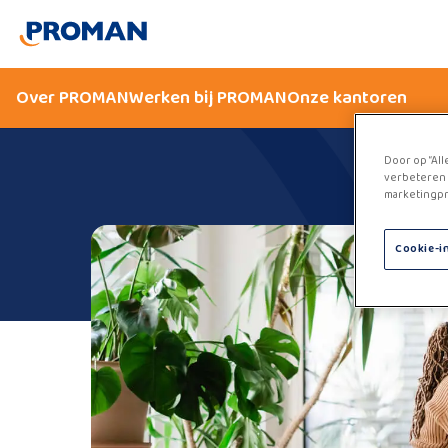
Over PROMAN
Werken bij PROMAN
Onze kantoren
Door op “All
verbeteren 
marketingpr
Cookie-i