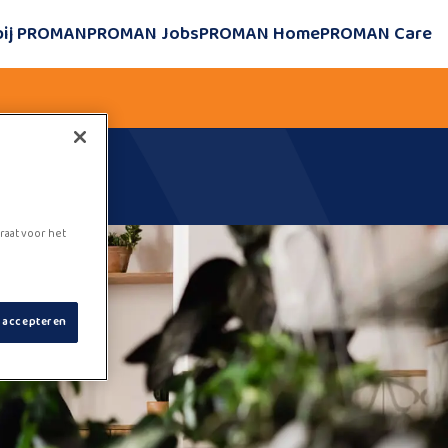
bij PROMAN
PROMAN Jobs
PROMAN Home
PROMAN Care
raat voor het
s accepteren