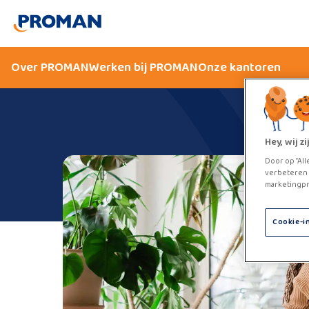
Over PROMAN
Werken bij PROMAN
Onze kantoren
Hey, wij 
Door op “All
verbeteren 
marketingpr
Cookie-i