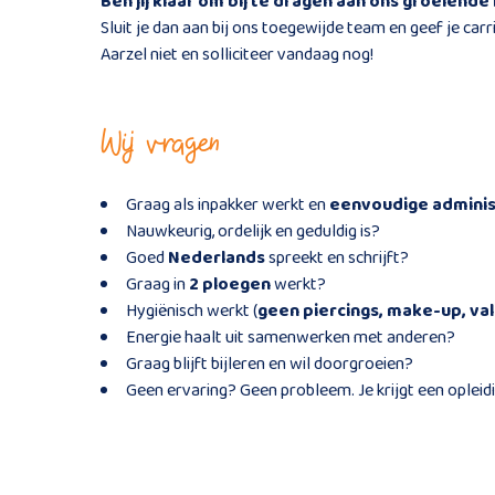
Ben jij klaar om bij te dragen aan ons groeien
Sluit je dan aan bij ons toegewijde team en geef je car
Aarzel niet en solliciteer vandaag nog!
Wij vragen
Graag als inpakker werkt en
eenvoudige adminis
Nauwkeurig, ordelijk en geduldig is?
Goed
Nederlands
spreekt en schrijft?
Graag in
2 ploegen
werkt?
Hygiënisch werkt (
geen piercings, make-up, val
Energie haalt uit samenwerken met anderen?
Graag blijft bijleren en wil doorgroeien?
Geen ervaring? Geen probleem. Je krijgt een opleid