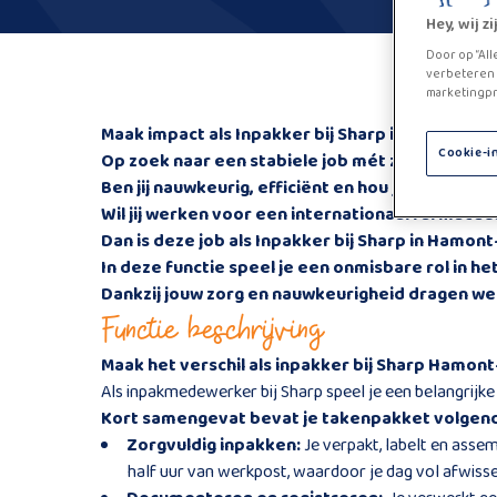
Hey, wij 
Door op “All
verbeteren 
marketingpr
Maak impact als Inpakker bij Sharp in Hamont-A
Cookie-i
Op zoek naar een
stabiele job
mét zekerheid?
Ben jij nauwkeurig, efficiënt en hou je van variat
Wil jij werken voor een internationaal farmaceu
Dan is deze job als Inpakker bij Sharp in Hamont
In deze functie speel je een onmisbare rol in 
Dankzij jouw zorg en nauwkeurigheid dragen we 
Functie beschrijving
Maak het verschil als inpakker bij Sharp Hamont
Als inpakmedewerker bij Sharp speel je een belangrijke 
Kort samengevat bevat je takenpakket volgen
Zorgvuldig inpakken:
Je verpakt, labelt en asse
half uur van werkpost, waardoor je dag vol afwissel