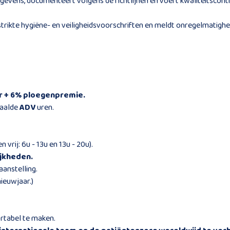
gevens, documenteert volgens de richtlijnen en voert kwaliteitscontr
trikte hygiëne- en veiligheidsvoorschriften en meldt onregelmatighe
ur + 6% ploegenpremie.
taalde
ADV
uren.
 vrij: 6u - 13u en 13u - 20u).
jkheden.
aanstelling.
ieuwjaar.)
rtabel te maken.