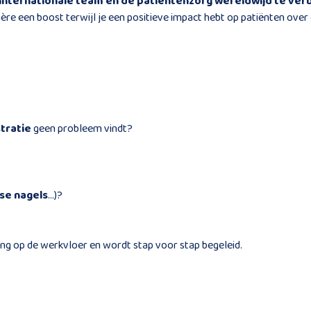
de internationale team en de patiëntenzorg wereldwijd te ve
rière een boost terwijl je een positieve impact hebt op patiënten over
tratie
geen probleem vindt?
se nagels
…)?
ing op de werkvloer en wordt stap voor stap begeleid.