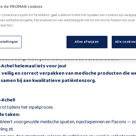
zijn de PROMAN cookies
e cookies accepteren” te klikken, gaat u akkoord met het opslaan van cookies op uw appa
van websitenavigatie, het analyseren van websitegebruik en om ons te helpen bij onze
ojecten.
chel!
nstellingen
Alles afwijzen
Alle cookie
ie in je werk?
tisch bedrijf waar jouw werk écht een verschil maakt?
-Achel helemaal iets voor jou!
het veilig en correct verpakken van medische producten die 
samen bij aan kwalitatieve patiëntenzorg.
-Achel!
rol tijdens het inpakproces.
de taken:
mbleert voorgevulde medische spuiten, injectiepennen en flacons — z
ing zit.