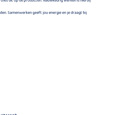
oles uit op de producten. Nauwkeurig werken is hierbij
den. Samenwerken geeft jou energie en je draagt bij