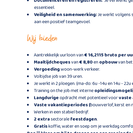
Documenteren en registreren:
Je verwerkt ge
essentieel.
Veiligheid en samenwerking:
Je werkt volgens s
aan een positief teamgevoel.
Wij bieden
Aantrekkelijk uurloon van
€ 16,2115 bruto per u
Maaltijdcheques
van
€ 8,80
en
opbouw
van be
Vergoeding
woon-werk verkeer.
Voltijdse job van 39 uren.
Je werkt in 2 ploegen. (ma-do: 6u -14u en 14u - 22u en
Training on the job met interne
opleidingsmogeli
Langdurige
opdracht met potentieel voor
vaste
Vaste vakantieperiodes (
bouwverlof, kerst en n
Werken in een stabiel bedrijf.
2 extra
sectorale
feestdagen
.
Gratis
koffie, water en soep om je werkdag comfo