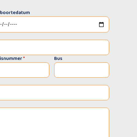
boortedatum
isnummer
*
Bus