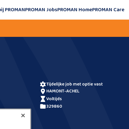
bij PROMAN
PROMAN Jobs
PROMAN Home
PROMAN Care
tijdelijke job met optie vast
HAMONT-ACHEL
voltijds
329860