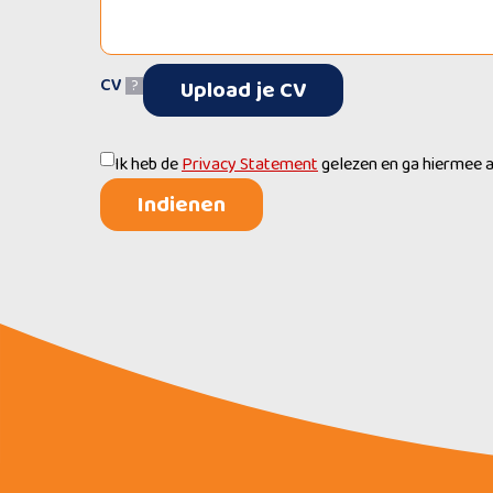
CV
Upload je CV
?
Ik heb de
Privacy Statement
gelezen en ga hiermee 
Indienen