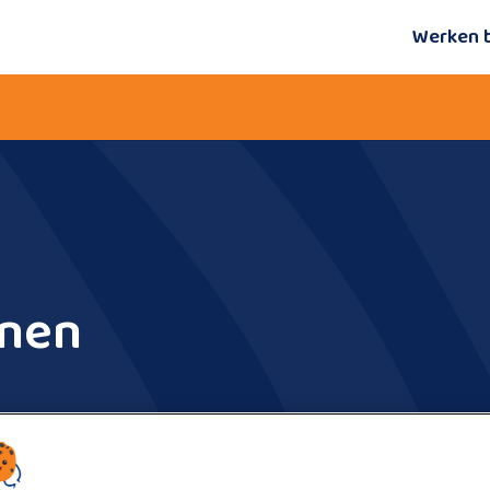
Werken 
jnen