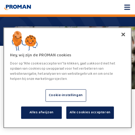
Hey, wij zijn de PROMAN cookies
Door op “Alle cookies accepteren” te klikken, gaat u akkoord met het
opslaan van cookies op uw apparaat voor het verbeteren van
websitenavigatie, het analyseren van websitegebruik en om ons te
helpen bij onze marketingprojecten.
Cookie-instellingen
Helaas,
deze vacature kan niet
Alles afwijzen
Alle cookies accepteren
worden gevonden.