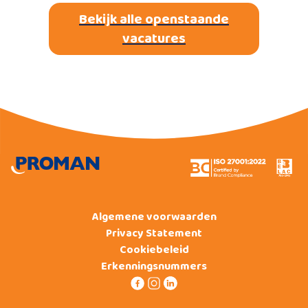
Bekijk alle openstaande
vacatures
Algemene voorwaarden
Privacy Statement
Cookiebeleid
Erkenningsnummers