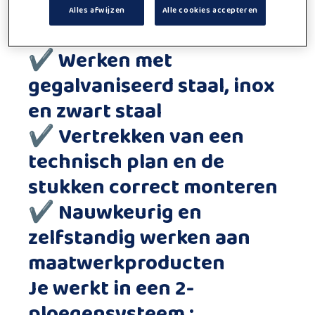
connectiestukken aan
Alles afwijzen
Alle cookies accepteren
metalen panelen
✔ Werken met
gegalvaniseerd staal, inox
en zwart staal
✔ Vertrekken van een
technisch plan
en de
stukken correct monteren
✔ Nauwkeurig en
zelfstandig werken aan
maatwerkproducten
Je werkt in een 2-
ploegensysteem :