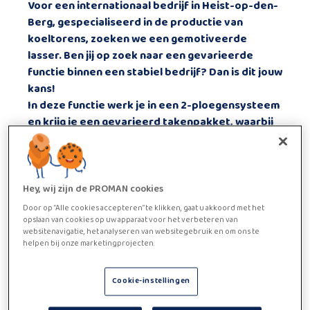
Voor een internationaal bedrijf in Heist-op-den-
Berg, gespecialiseerd in de productie van
koeltorens, zoeken we een gemotiveerde
lasser. Ben jij op zoek naar een gevarieerde
functie binnen een stabiel bedrijf? Dan is dit jouw
kans!
In deze functie werk je in een
2-ploegensysteem
en krijg je een gevarieerd takenpakket, waarbij
je metalen onderdelen last en monteert op basis
van een technisch plan. In ruil voor jouw inzet
geniet je van een
competitief loon
,
extra
voordelen
en de mogelijkheid tot een
vast
Hey, wij zijn de PROMAN cookies
contract
.
Door op “Alle cookies accepteren” te klikken, gaat u akkoord met het
opslaan van cookies op uw apparaat voor het verbeteren van
websitenavigatie, het analyseren van websitegebruik en om ons te
Functie beschrijving
helpen bij onze marketingprojecten.
✔ Lassen van hoeken en
Cookie-instellingen
bevestigen van