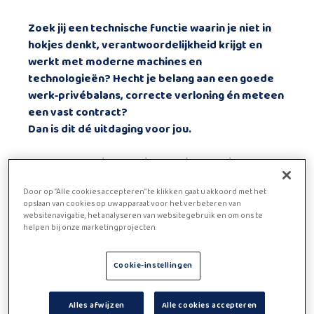
Zoek jij een technische functie waarin je niet in
hokjes denkt, verantwoordelijkheid krijgt en
werkt met moderne machines en
technologieën? Hecht je belang aan een goede
werk‑privébalans, correcte verloning én
meteen
een vast contract
?
Dan is dit dé uitdaging voor jou.
Voor een stabiel, groeiend en internationaal
familiebedrijf binnen de productie van
Door op “Alle cookies accepteren” te klikken gaat u akkoord met het
kwaliteitsvolle dierenvoeding, zijn we op zoek
opslaan van cookies op uw apparaat voor het verbeteren van
naar een Elektromechanisch Storingstechnieker
websitenavigatie, het analyseren van websitegebruik en om ons te
helpen bij onze marketingprojecten.
in daguren.
Interesse in deze functie? Neem gerust contact
Cookie-instellingen
op via het nummer 016 29 09 10 of via mail naar
leuven@proman-jobs.be.
Alles afwijzen
Alle cookies accepteren