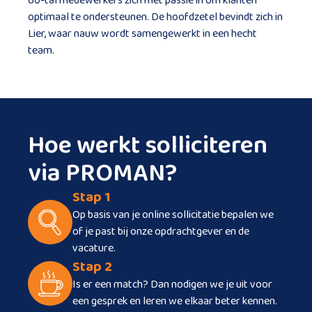
60-tal medewerkers zich met passie in om klanten
optimaal te ondersteunen. De hoofdzetel bevindt zich in
Lier, waar nauw wordt samengewerkt in een hecht
team.
Hoe werkt solliciteren
via PROMAN?
Stap 1
Op basis van je online sollicitatie bepalen we
of je past bij onze opdrachtgever en de
vacature.
Stap 2
Is er een match? Dan nodigen we je uit voor
een gesprek en leren we elkaar beter kennen.