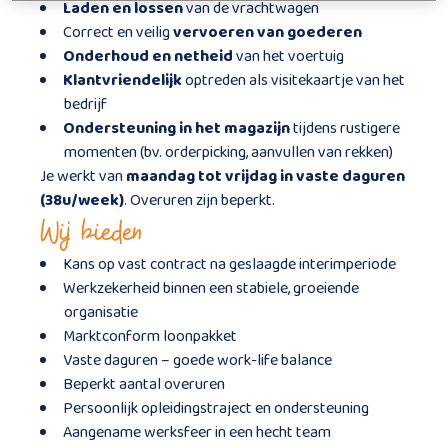
Laden en lossen
van de vrachtwagen
Correct en veilig
vervoeren van goederen
Onderhoud en netheid
van het voertuig
Klantvriendelijk
optreden als visitekaartje van het
bedrijf
Ondersteuning in het magazijn
tijdens rustigere
momenten (bv. orderpicking, aanvullen van rekken)
Je werkt van
maandag tot vrijdag in vaste daguren
(38u/week)
. Overuren zijn beperkt.
Wij bieden
Kans op vast contract na geslaagde interimperiode
Werkzekerheid binnen een stabiele, groeiende
organisatie
Marktconform loonpakket
Vaste daguren – goede work-life balance
Beperkt aantal overuren
Persoonlijk opleidingstraject en ondersteuning
Aangename werksfeer in een hecht team