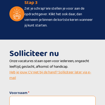
Stap 3
Zet je schrap! We stellen je voor aan de
opdrachtgever. Klikt het ook daar, dan
verneem je binnen de kortste keren wanneer
jij kunt starten.
Solliciteer nu
Onze vacatures staan open voor iedereen, ongeacht
leeftijd, geslacht, afkomst of handicap.
Heb je jouw CV niet bij de hand? Solliciteer later via e-
mail
Voornaam
*