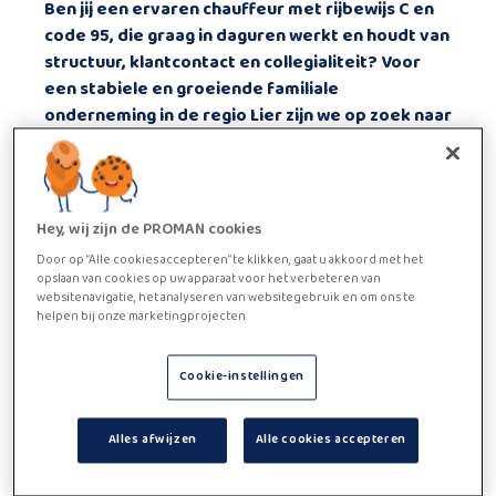
Ben jij een
ervaren chauffeur met rijbewijs C en
code 95
, die graag in
daguren
werkt en houdt van
structuur, klantcontact en collegialiteit
? Voor
een stabiele en groeiende familiale
onderneming in de regio Lier zijn we op zoek naar
een distributiechauffeur C die mee instaat voor
een vlotte en correcte belevering van klanten
binnen Antwerpen en Limburg.
Ben je geïnteresseerd? Solliciteer dan online of
Hey, wij zijn de PROMAN cookies
bel ons via 015 24 38 50.
Door op “Alle cookies accepteren” te klikken, gaat u akkoord met het
Functie beschrijving
opslaan van cookies op uw apparaat voor het verbeteren van
websitenavigatie, het analyseren van websitegebruik en om ons te
Als Distributiechauffeur C ben je samen met je collega’s
helpen bij onze marketingprojecten.
verantwoordelijk voor het dagelijks transport van
goederen binnen een vaste regio in de provincies
Cookie-instellingen
Antwerpen en Limburg.
Jouw taken bestaan onder andere uit:
Alles afwijzen
Alle cookies accepteren
Dagelijkse
levering aan klanten en interne
vestigingen