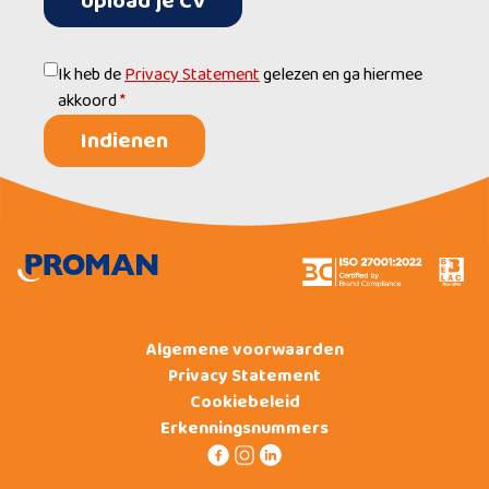
Upload je CV
Ik heb de
Privacy Statement
gelezen en ga hiermee
akkoord
*
Indienen
Algemene voorwaarden
Privacy Statement
Cookiebeleid
Erkenningsnummers