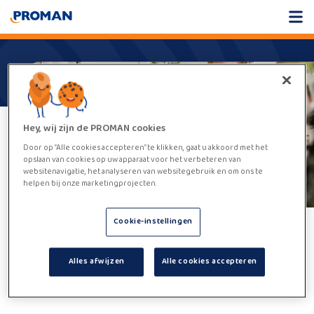
Hey, wij zijn de PROMAN cookies
Door op “Alle cookies accepteren” te klikken, gaat u akkoord met het
opslaan van cookies op uw apparaat voor het verbeteren van
websitenavigatie, het analyseren van websitegebruik en om ons te
helpen bij onze marketingprojecten.
Cookie-instellingen
Helaas,
deze vacature kan niet
Alles afwijzen
Alle cookies accepteren
worden gevonden.