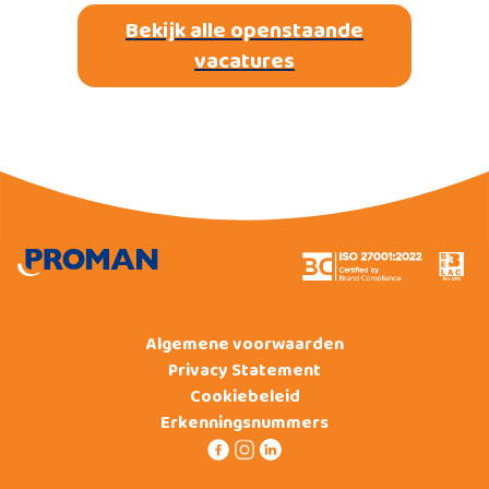
Bekijk alle openstaande
vacatures
Algemene voorwaarden
Privacy Statement
Cookiebeleid
Erkenningsnummers