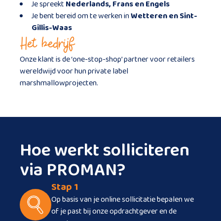
Je spreekt
Nederlands, Frans en Engels
Je bent bereid om te werken in
Wetteren en Sint-
Gillis-Waas
Het bedrijf
Onze klant is de ‘one-stop-shop’ partner voor retailers
wereldwijd voor hun private label
marshmallowprojecten.
Hoe werkt solliciteren
via PROMAN?
Stap 1
Op basis van je online sollicitatie bepalen we
of je past bij onze opdrachtgever en de