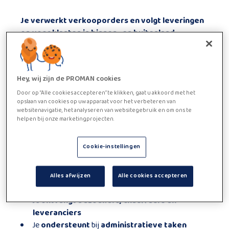
Je verwerkt verkooporders en volgt leveringen
op voor klanten in binnen- en buitenland.
Je hebt dagelijks contact met productie en zorgt
dat alles administratief correct verloopt.
Zoek je een job met afwisseling tussen
Hey, wij zijn de PROMAN cookies
administratie en klantcontact?
Dan past deze functie bij jou.
Door op “Alle cookies accepteren” te klikken, gaat u akkoord met het
opslaan van cookies op uw apparaat voor het verbeteren van
Functie beschrijving
websitenavigatie, het analyseren van websitegebruik en om ons te
helpen bij onze marketingprojecten.
Je verwerkt en volgt
verkooporders
op
Je
informeert
klanten
over leveringen en planning
Cookie-instellingen
Je
stemt af met productie
over beschikbaarheid
en timing
Je maakt
transportdocumenten
op (EU en
Alles afwijzen
Alle cookies accepteren
export)Je registreert en volgt klachten op
Je
ontvangt bezoekers, chauffeurs en
leveranciers
Je
ondersteunt
bij
administratieve taken