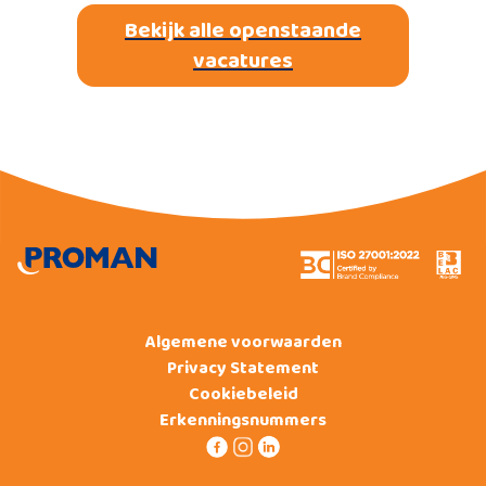
Bekijk alle openstaande
vacatures
Algemene voorwaarden
Privacy Statement
Cookiebeleid
Erkenningsnummers