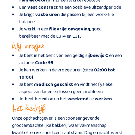
familiebedrijf
met een sterke reputatie.
Een
vast contract
na een positieve uitzendperiode
Je krijgt
vaste uren
die passen bij een work-life
balance
Je werkt in een
filevrije omgeving
, goed
bereikbaar met de E314 en E313.
Wij vragen
Je bent in het bezit van een geldig
rijbewijs C
én een
actuele
Code 95
.
Je kan werken in de vroege uren (circa
02:00 tot
10:00)
Je bent
medisch geschikt
en vindt het fysieke
aspect van laden en lossen geen probleem.
Je bent bereid om in het
weekend
te
werken
.
Het bedrijf
Onze opdrachtgever is een toonaangevende
grootambachtelijke bakkerij waar vakmanschap,
kwaliteit en versheid centraal staan. Dag en nacht werkt