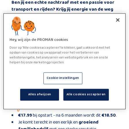
Ben jij een echte nachtraaf met een passie voor
transport en rijden? Krijg jij energie van de weg
en wil je mee zorgen voor dagvers geluk bij onze
klanten? Dan ben jij misschien wel de schakel die
we zoeken!
Functie beschrijving
Hey, wij zijn de PROMAN cookies
Zodra de
producten
uit de oven komen, zorg jij dat
Door op “Alle cookies accepteren” te klikken, gaat u akkoord met het
opslaan van cookies op uw apparaat voor het verbeteren van
ze correct en veilig in de
vrachtwagen
worden
websitenavigatie, het analyseren van websitegebruik en om ons te
geladen
.
helpen bij onze marketingprojecten.
Je rijdt een
vaste route
langs diverse klanten, van
lokale supermarkten tot speciaalzaken.
Cookie-instellingen
Je steekt de handen uit de mouwen bij het
lossen
van
de
bestellingen
op locatie; je bent dus meer
Alles afwijzen
Alle cookies accepteren
dan alleen een chauffeur.
Wij bieden
€17.99
bij opstart - na 6 maanden wordt dit
€18.50
.
Je komt terecht in een eerlijk en
groeiend