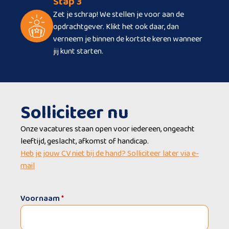
Stap 3
Zet je schrap! We stellen je voor aan de
opdrachtgever. Klikt het ook daar, dan
verneem je binnen de kortste keren wanneer
jij kunt starten.
Solliciteer nu
Onze vacatures staan open voor iedereen, ongeacht
leeftijd, geslacht, afkomst of handicap.
Heb je jouw CV niet bij de hand? Solliciteer later via e-
mail
Voornaam
*