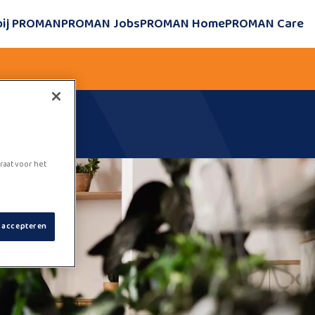
bij PROMAN
PROMAN Jobs
PROMAN Home
PROMAN Care
raat voor het
s accepteren