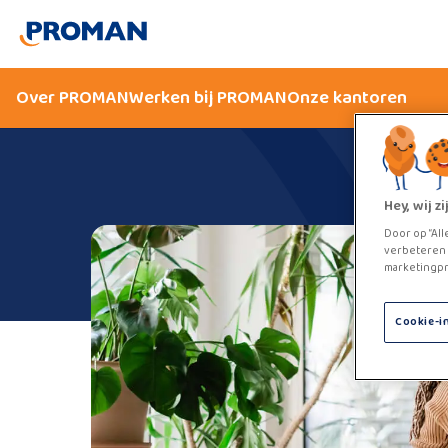
Over PROMAN
Werken bij PROMAN
Onze kantoren
Hey, wij 
Door op “All
verbeteren 
marketingpr
Cookie-i