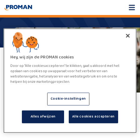
Hey, wij zijn de PROMAN cookies
Door op “Alle cookies accepteren” te klikken, gaat u akkoord met het
opslaan van cookies op uw apparaat voor het verbeteren van
websitenavigatie, het analyseren van websitegebruik en om ons te
helpen bij onze marketingprojecten.
Cookie-instellingen
Helaas,
deze vacature kan niet
Alles afwijzen
Alle cookies accepteren
worden gevonden.