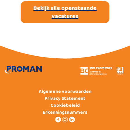
Bekijk alle openstaande
vacatures
Algemene voorwaarden
Privacy Statement
Cookiebeleid
Erkenningsnummers