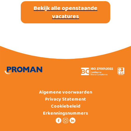
Bekijk alle openstaande
vacatures
Algemene voorwaarden
Privacy Statement
Cookiebeleid
Erkenningsnummers