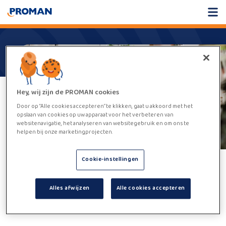
Hey, wij zijn de PROMAN cookies
Door op “Alle cookies accepteren” te klikken, gaat u akkoord met het
opslaan van cookies op uw apparaat voor het verbeteren van
websitenavigatie, het analyseren van websitegebruik en om ons te
helpen bij onze marketingprojecten.
Cookie-instellingen
Helaas,
deze vacature kan niet
Alles afwijzen
Alle cookies accepteren
worden gevonden.