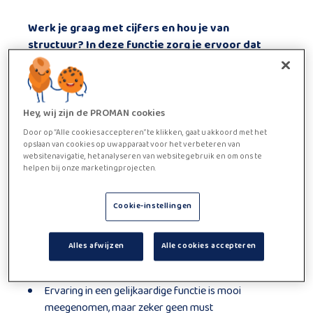
Werk je graag met cijfers en hou je van
structuur? In deze functie zorg je ervoor dat
administratie correct en op tijd verwerkt wordt.
Je krijgt verantwoordelijkheid over je eigen
taken en houdt zelf het overzicht. Solliciteer en
versterk een team waar nauwkeurig werken
Hey, wij zijn de PROMAN cookies
centraal staat.
Door op “Alle cookies accepteren” te klikken, gaat u akkoord met het
opslaan van cookies op uw apparaat voor het verbeteren van
Functie beschrijving
websitenavigatie, het analyseren van websitegebruik en om ons te
helpen bij onze marketingprojecten.
Je hebt een
oog voor cijfers en details
Je haalt voldoening uit correct en afgewerkt werk
Je bent
flexibel ingesteld
en kan omgaan met
Cookie-instellingen
piekmomenten
Je werkt zelfstandig en beheert vlot je
eigen
Alles afwijzen
Alle cookies accepteren
planning
Deadlines geven je focus, geen stress
Ervaring in een gelijkaardige functie is mooi
meegenomen, maar zeker geen must