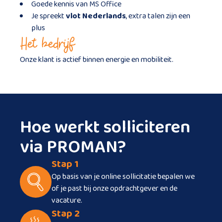
Goede kennis van MS Office
Je spreekt
vlot Nederlands
, extra talen zijn een
plus
Het bedrijf
Onze klant is actief binnen energie en mobiliteit.
Hoe werkt solliciteren
via PROMAN?
Stap 1
Op basis van je online sollicitatie bepalen we
of je past bij onze opdrachtgever en de
vacature.
Stap 2