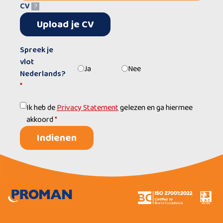
CV
?
Upload je CV
Spreek je
vlot
Ja
Nee
Nederlands?
*
Ik heb de
Privacy Statement
gelezen en ga hiermee
akkoord
*
Indienen