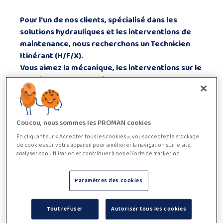
Pour l'un de nos clients, spécialisé dans les
solutions hydrauliques et les interventions de
maintenance, nous recherchons un Technicien
Itinérant (H/F/X).
Vous aimez la mécanique, les interventions sur le
terrain et le contact client ?
Vous recherchez un métier concret où aucune
journée ne se ressemble ?
Cette opportunité est faite pour vous !
Coucou, nous sommes les PROMAN cookies
Description de fonction
En cliquant sur « Accepter tous les cookies », vous acceptez le stockage
de cookies sur votre appareil pour améliorer la navigation sur le site,
Après une période de formation, vous intervenez
analyser son utilisation et contribuer à nos efforts de marketing.
directement chez les clients afin d'assurer le dépannage
et la fabrication de flexibles hydrauliques.
Paramètres des cookies
Vos principales responsabilités sont :
Diagnostiquer les pannes liées aux circuits
hydrauliques.
Tout refuser
Autoriser tous les cookies
Réparer, remplacer et fabriquer des flexibles