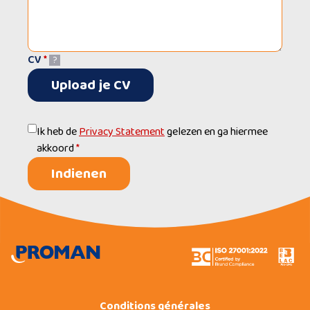
CV
*
?
Upload je CV
Ik heb de
Privacy Statement
gelezen en ga hiermee
akkoord
*
Indienen
Conditions générales