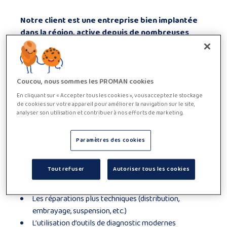
Notre client est une entreprise bien implantée
dans la région, active depuis de nombreuses
années dans le secteur automobile.
Dans le cadre du renforcement de son équipe,
notre client est à la recherche d’un
mécanicien
automobile expérimenté (h/f/x)
.
Coucou, nous sommes les PROMAN cookies
Description de fonction
En cliquant sur « Accepter tous les cookies », vous acceptez le stockage
de cookies sur votre appareil pour améliorer la navigation sur le site,
En tant que mécanicien/ne, vous intervenez de manière
analyser son utilisation et contribuer à nos efforts de marketing.
autonome sur différents types de véhicules et assurez
notamment :
Paramètres des cookies
Le diagnostic des pannes mécaniques, électriques et
électroniques
Tout refuser
Autoriser tous les cookies
L’entretien courant des véhicules (vidange, freins,
filtres, etc.)
Les réparations plus techniques (distribution,
embrayage, suspension, etc.)
L’utilisation d’outils de diagnostic modernes