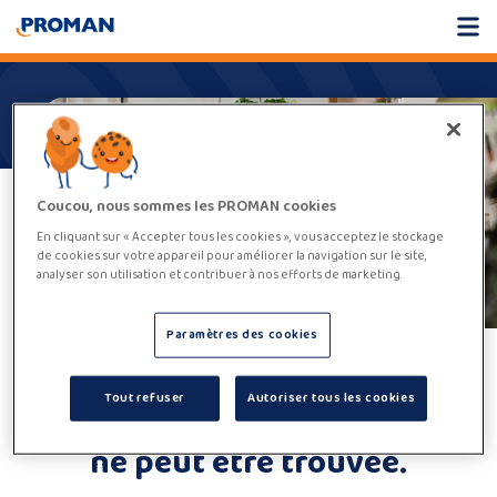
Coucou, nous sommes les PROMAN cookies
En cliquant sur « Accepter tous les cookies », vous acceptez le stockage
de cookies sur votre appareil pour améliorer la navigation sur le site,
analyser son utilisation et contribuer à nos efforts de marketing.
Paramètres des cookies
Malheureusement,
Tout refuser
Autoriser tous les cookies
cette offre d'emploi
ne peut être trouvée.