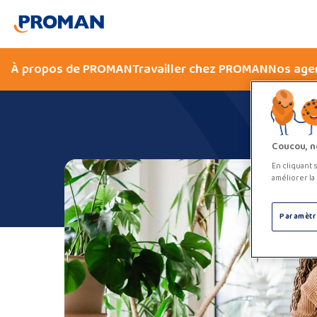
À propos de PROMAN
Travailler chez PROMAN
Nos age
Coucou, n
En cliquant 
améliorer la 
Paramètr