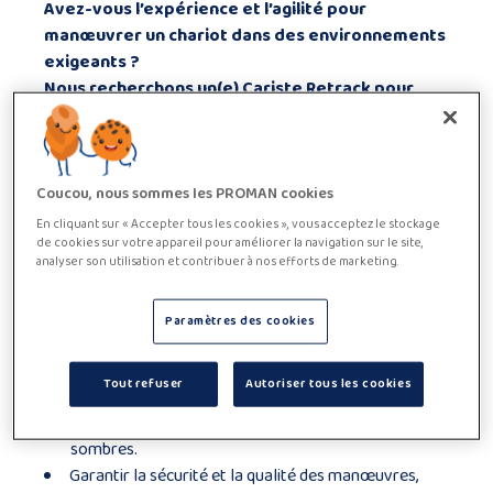
Avez-vous l’expérience et l’agilité pour
manœuvrer un chariot dans des environnements
exigeants ?
Nous recherchons un(e)
Cariste Retrack
pour
rejoindre une équipe logistique dynamique et
performante.
Description de fonction
Coucou, nous sommes les PROMAN cookies
Vos missions en tant que Cariste Retrack :
En cliquant sur « Accepter tous les cookies », vous acceptez le stockage
Manipuler les chariots retracks dans un
de cookies sur votre appareil pour améliorer la navigation sur le site,
environnement frigorifique (-20°C à -23°C, avec
analyser son utilisation et contribuer à nos efforts de marketing.
prime de pénibilité).
Effectuer entre 45 et 60 mouvements par heure
Paramètres des cookies
pour charger et décharger les produits
efficacement.
Tout refuser
Autoriser tous les cookies
Suivre les commandes via écran et assurer un
rangement optimal dans des allées étroites et
sombres.
Garantir la sécurité et la qualité des manœuvres,